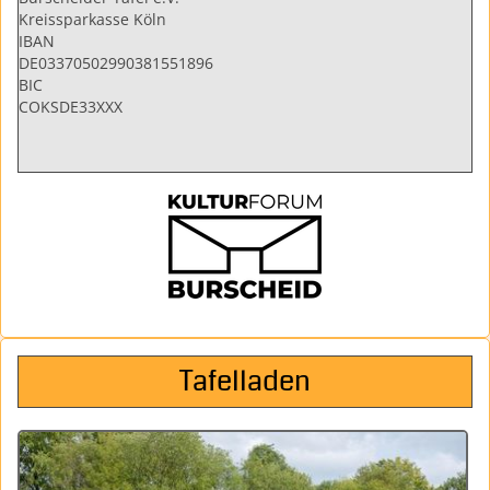
Kreissparkasse Köln
IBAN
DE03370502990381551896
BIC
COKSDE33XXX
Tafelladen